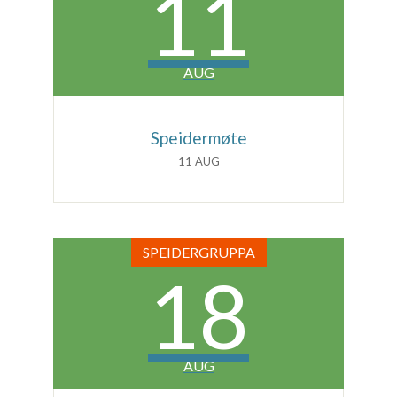
11
AUG
Speidermøte
11 AUG
SPEIDERGRUPPA
18
AUG