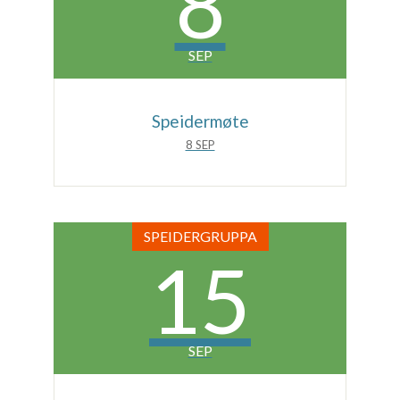
8
SEP
Speidermøte
8 SEP
SPEIDERGRUPPA
15
SEP